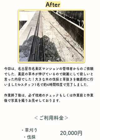
After
​今回は、名古屋市名東区マンションの管理者からのご依頼
でした。裏庭の草木が伸びているので綺麗にして欲しいと
言った内容でした！大きな木の伐採と草抜きを徹底的に行
いました✨スタッフ1名で約4時間程度で完了しました。
作業終了後は、必ず現地のチェックもしくは作業前と作業
後で写真を撮りお見せしております。
​＜ご利用料金＞
・草刈り
20,000円
・伐採