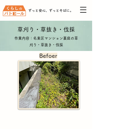
ずっと安心、ずっとそばに。
​草刈り・草抜き・伐採
作業内容：名東区マンション裏庭の草
刈り・草抜き・伐採
Befoer