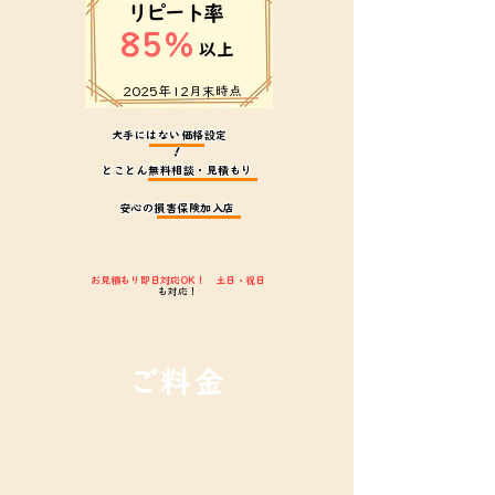
リピート率
85%
以上
​2025年12月末時点
​大手にはない価格設定
！
とことん無料相談・見積もり
安心の損害保険加入店
お見積もり即日対応OK！ 土日・祝日
も対応！
ご料金