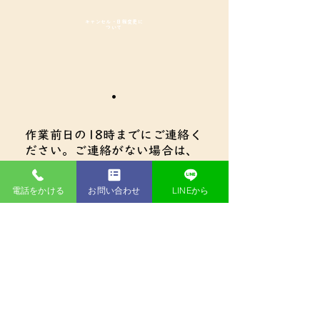
キャンセル・日程変更に
ついて
・
作業前日の18時までにご連絡く
ださい。ご連絡がない場合は、
キャンセル料として作業代金を
全額お支払いいただきます。
電話をかける
お問い合わせ
LINEから
・
キャンセルの際に、すでに車両
や資材の手配などに費用が発生
している場合は、費用の全額を
お支払いいただきます。