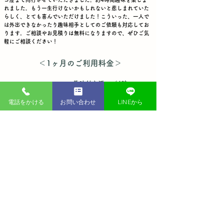
れました。もう一生行けないかもしれないと悲しまれていた
らしく、とても喜んでいただけました！こういった、一人で
は外出できなかったり趣味相手としてのご依頼も対応してお
ります。ご相談やお見積りは無料になりますので、ぜひご気
軽にご相談ください！
​＜1ヶ月のご利用料金＞
​趣味付き添い（4時
間）
電話をかける
お問い合わせ
LINEから
14,000円
合計（税込）
​安心のサービス提供
安心してサービスをご利用いただく為、お電話での内容確
認・現地でのお見積りをさせていただきます。お見積りにご
納得いただいてから、作業に入らせていただきます。