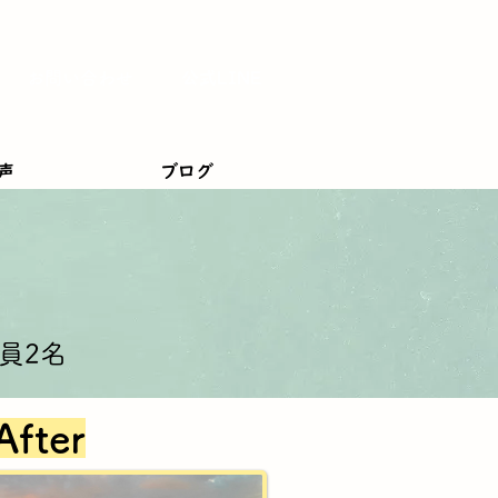
お問い合わせ
公式LINE
声
ブログ
員2名
After