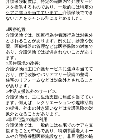
介護保険制度は、特定の範囲内で介護サービ
スを提供するものであり、
一般的には特定の
ケアに焦点を当てています。
介護保険ででき
ないことをジャンル別にまとめました。
○医療処置:
介護保険では、医療行為や看護行為は対象外
とされることがあります。例えば、診療や投
薬、医療機器の管理などは医療保険の対象で
あり、介護保険では提供されないことがあり
ます。
○居住環境の改善:
介護保険は主に介護サービスに焦点を当てて
おり、住宅改修やバリアフリー設備の整備、
住宅のリフォームなどは対象外とされること
があります。
○生活支援以外のサービス:
介護保険は、主に生活支援に焦点を当ててい
ます。例えば、レクリエーションや趣味活動
の提供、外出の付き添いなどは介護保険の対
象外となることがあります。
○非居宅型の施設利用:
介護保険では、一般的には在宅でのケアを支
援することが中心であり、特別養護老人ホー
ムや介護療養型医療施設など、非居宅型の施