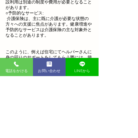
設利用は別途の制度や費用が必要となること
があります。
○予防的なサービス:
 介護保険は、主に既に介護が必要な状態の
方々への支援に焦点があります。健康増進や
予防的なサービスは介護保険の主な対象外と
なることがあります。
このように、例えば住宅にてヘルパーさんに
身の回りのサポートをしてもらう際には、簡
易的な部屋の掃除は保険内で対応できるが、
大掛かりな清掃や玄関の掃除などは適用外と
電話をかける
お問い合わせ
LINEから
いった細かな基準があります。
介護保険適用外のサービス例
・大掛かりな清掃（お風呂、換気扇、エアコ
ン、玄関掃除など）
・庭木の草刈り、剪定
・外出の付き添い、長時間の病院の付き添い
・家財処分、ゴミ出し
・生前整理、遺品整理など