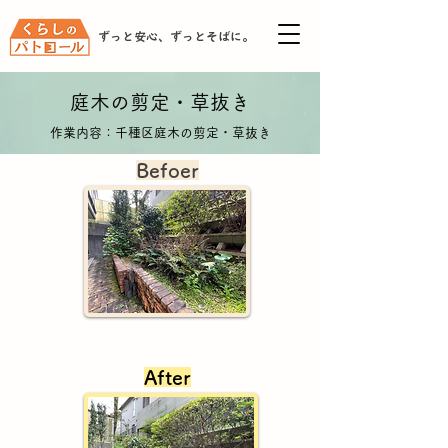
ずっと安心、ずっとそばに。
庭木の剪定・草抜き
作業内容：千種区庭木の剪定・草抜き
Befoer
After