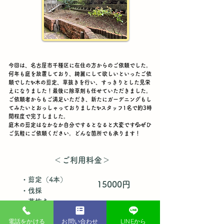
​今回は、名古屋市千種区に在住の方からのご依頼でした。
何年も庭を放置しており、綺麗にして欲しいといったご依
頼でした✨木の剪定、草抜きを行い、すっきりとした見栄
えになりました！最後に除草剤も任せていただきました。
ご依頼者からもご満足いただき、新たにガーデニングもし
てみたいとおっしゃっておりました✨スタッフ1名で約3時
間程度で完了しました。
​庭木の剪定はなかなか自分でするとなると大変です💦ぜひ
ご気軽にご依頼ください。どんな箇所でも承ります！
​＜ご利用料金＞
・剪定（4本）
15000円
・伐採
​・草抜き
+
電話をかける
お問い合わせ
LINEから