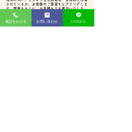
されているか、お客様のご要望をヒアリングしま
す。情報をもとに、お見積もりを算出いたしま
す。不明点等ございましたら、遠慮なくお申し付
けください。
電話をかける
お問い合わせ
LINEから
3、ご契約​
作業開始
お見積もり価格とご説明に納得いただけました
ら、ご契約。
サービスの詳細や注意事項などを改めてご説明い
たします。
契約で取り決めた日程になりましたら、作業開始
となります。
4、ご清算
作業が終わりましたら、お客様に確認いただき
ます。
特に問題がなければ、料金をお支払いいただい
て終了です。