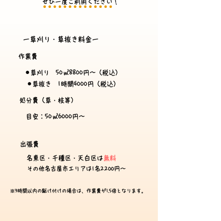
ぜひ一度ご利用ください！
​ー草刈り・草抜き料金ー
作業費
⚫︎草刈り 50㎡8800円〜​（税込）
⚫︎草抜き 1時間4000円（税込）
処分費
​（草・枝等）
目安：50㎡6000円〜
出張費
名東区・千種区・天白区は
無料
その他名古屋市エリアは1名2200円〜
※3時間以内の駆け付けの場合は、作業費が1.5倍となります。