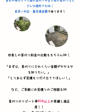
草木が伸びきった庭の草刈りや空き地の草刈りなど
どんな場所でもOK！
素早い対応・最安値金額
で
承ります！
他者との草刈り料金の比較ももちろんOK！
​「まずは、草刈りにどれくらい金額がかかるか
を知りたい。」
「とりあえず見積もりだけ立ててほしい！」
​など、ご気軽にお見積りのご相談もOK
草刈りのリピート率
85%以上
の実績と満足
度！！